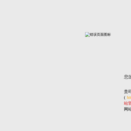
您
贵
(
ht
站官网
网