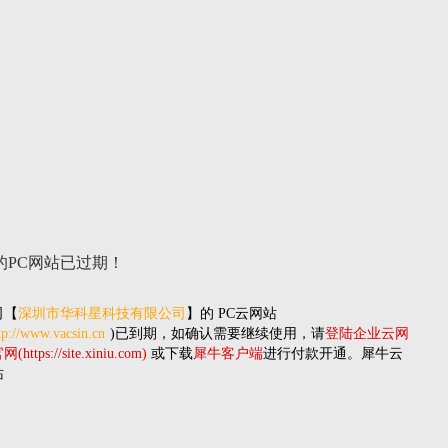
的PC网站
已过期！
司
【
深圳市华科星科技有限公司
】的
PC云网站
tp://www.vacsin.cn
)已到期，如确认需要继续使用，请
登陆企业云网
(https://site.xiniu.com)
或下载
犀牛客户端
进行付款开通。犀牛云
站