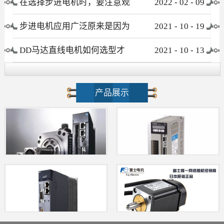
在选择步进电机时，要注意观
2022
-
02
-
09
察这些要素
步进电机应用广泛原来是因为
2021
-
10
-
19
这个优点！
DD马达直线电机如何选型才
2021
-
10
-
13
不会被忽悠?
产品展示