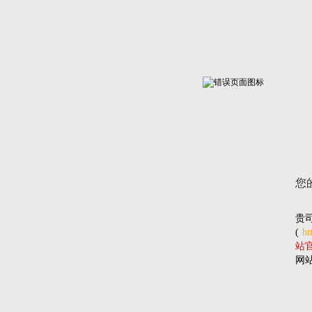
您
贵
(
ht
站官网
网