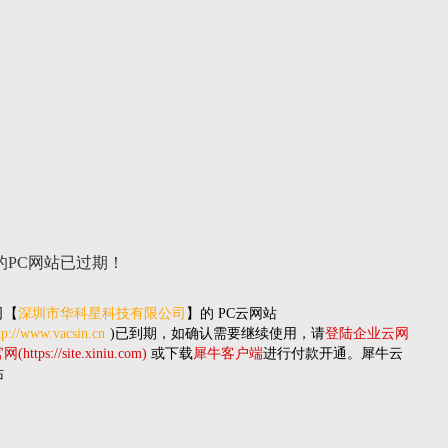
的PC网站
已过期！
司
【
深圳市华科星科技有限公司
】的
PC云网站
tp://www.vacsin.cn
)已到期，如确认需要继续使用，请
登陆企业云网
(https://site.xiniu.com)
或下载
犀牛客户端
进行付款开通。犀牛云
站