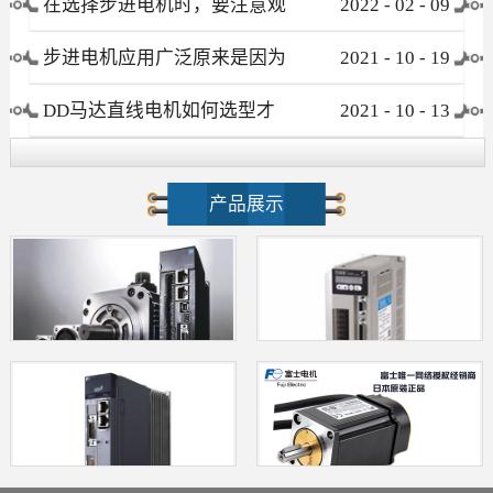
在选择步进电机时，要注意观
2022
-
02
-
09
察这些要素
步进电机应用广泛原来是因为
2021
-
10
-
19
这个优点！
DD马达直线电机如何选型才
2021
-
10
-
13
不会被忽悠?
产品展示