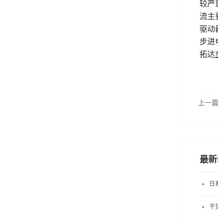
较严
流主要
驱动
步进
拓达
上一
最新
日
干