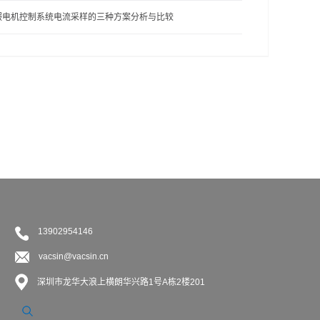
服电机控制系统电流采样的三种方案分析与比较
13902954146
vacsin@vacsin.cn
深圳市龙华大浪上横朗华兴路1号A栋2楼201