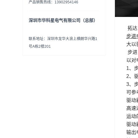
产品销售热线：13902954146
深圳市华科星电气有限公司（总部）
拓达
步进
联系地址：深圳市龙华大浪上横朗华兴路1
大以
号A栋2楼201
步进
以对
1、
2、
3、
可参
驱动
高速
运动
驱动
输出