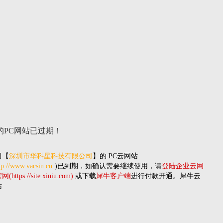
的PC网站
已过期！
司
【
深圳市华科星科技有限公司
】的
PC云网站
tp://www.vacsin.cn
)已到期，如确认需要继续使用，请
登陆企业云网
(https://site.xiniu.com)
或下载
犀牛客户端
进行付款开通。犀牛云
站