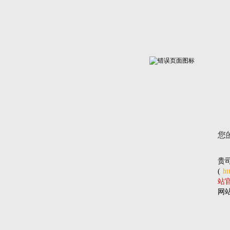
您
贵
(
ht
站官网
网