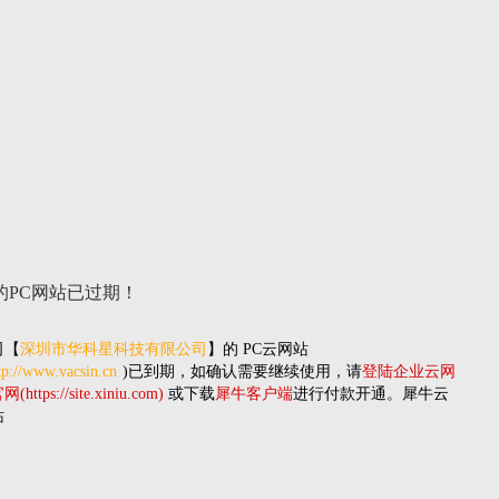
的PC网站
已过期！
司
【
深圳市华科星科技有限公司
】的
PC云网站
tp://www.vacsin.cn
)已到期，如确认需要继续使用，请
登陆企业云网
(https://site.xiniu.com)
或下载
犀牛客户端
进行付款开通。犀牛云
站