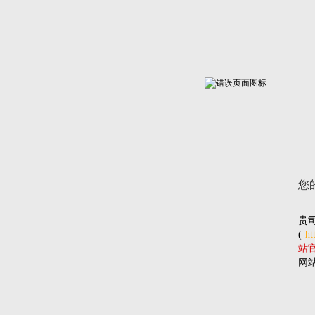
您
贵
(
ht
站官网
网