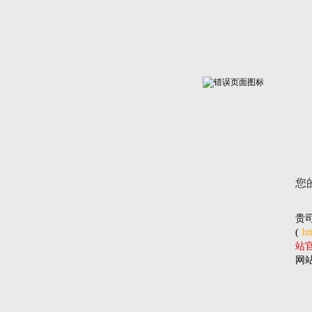
您
贵
(
ht
站官网
网