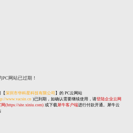
的PC网站
已过期！
司
【
深圳市华科星科技有限公司
】的
PC云网站
tp://www.vacsin.cn
)已到期，如确认需要继续使用，请
登陆企业云网
(https://site.xiniu.com)
或下载
犀牛客户端
进行付款开通。犀牛云
站