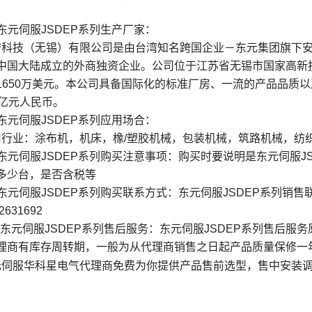
东元伺服JSDEP系列生产厂家：
科技（无锡）有限公司是由台湾知名跨国企业－东元集团旗下安台
中国大陆成立的外商独资企业。公司位于江苏省无锡市国家高新技
1650万美元。本公司具备国际化的标准厂房、一流的产品品质
5亿元人民币。
东元伺服JSDEP系列应用场合：
行业：涂布机，机床，橡/塑胶机械，包装机械，筑路机械，纺
东元伺服JSDEP系列购买注意事项：购买时要说明是东元伺服J
多少台，是否含税等
东元伺服JSDEP系列购买联系方式：东元伺服JSDEP系列销
2631692
、东元伺服JSDEP系列售后服务：东元伺服JSDEP系列售后
理商有库存周转期，一般为从代理商销售之日起产品质量保修一
伺服华科星电气代理商免费为你提供产品售前选型，售中安装调