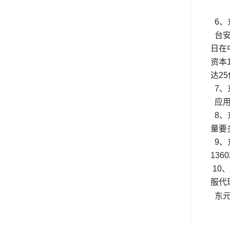
6、
台安
日在
资本
达2
7、
应用
8、
量要
9、
1360
10
服代
东元