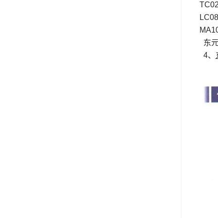
TC0
LC0
MA1
东元
4、