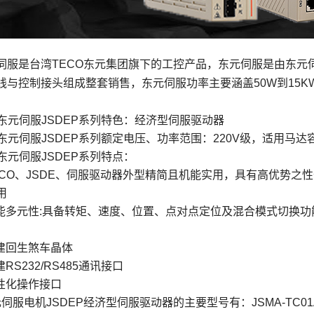
伺服
是台湾TECO东元集团旗下的工控产品，东元伺服是由东元
线与控制接头组成整套销售，东元伺服功率主要涵盖50W到15K
东元伺服JSDEP系列特色：经济型伺服驱动器
东元伺服JSDEP系列额定电压、功率范围：220V级，适用马达容量
东元伺服JSDEP系列特点：
ECO、JSDE、伺服驱动器外型精简且机能实用，具有高优势之性
用
能多元性:具备转矩、速度、位置、点对点定位及混合模式切换
建回生煞车晶体
RS232/RS485通讯接口
性化操作接口
服电机JSDEP经济型伺服驱动器的主要型号有：JSMA-TC01ABK0