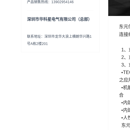
产品销售热线：13902954146
深圳市华科星电气有限公司（总部）
东元
连接
联系地址：深圳市龙华大浪上横朗华兴路1
号A栋2楼201
1、
2、
3、
•T
之应
•机
合
•内
•内建
•人
东元伺