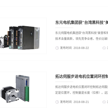
优势，同时能满足客户多样化的应用需求
规格齐全，大量库存，现货秒发！假一赔
货期较长，对本轮工控复苏提前准备不足
如有什么技术或者服务问题都可联系我司！
较短的供货期要求，在售后服务...
援CANopen与EtherCAT高速通讯
JSDG2产品特色东元伺服电机新款JSDG
东元电机集团获“台湾黑科技”
东元伺服电机集团获“台湾黑科技”美誉和
技术含量高新，领先竞争业者，性价比破表”
发布时间:
2018
-
08
-
22
“黑科技”有两大要素“新”与“奇”。新，
的先进物联网网关，可连接不同感应器，
奇，指“奇特”，会让人非常感兴趣。它集
用手机即可检视频谱分布；並及时完成诊
拓达伺服步进电机位置闭环控
驱动系统功率范围：0.1kW~15kW东
★1.5KHz的高速频率响应★23Bit高解析度
拓达伺服步进电机位置闭环控制拓达伺服
★Auto-Tuning自动调适功能进化再升
定是位置环，控制量是长度（位移）。这是
曲面齿轮减速机系列功率范围：0.09kW
发布时间:
2018
-
08
-
21
热，低噪音★可适应全方位安装★效率低