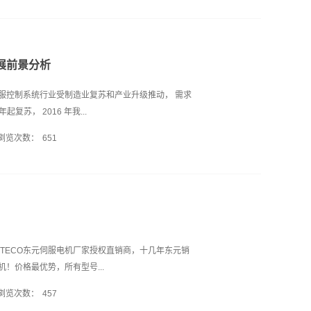
； 2、起动转矩惯量比大，在驱动负载的情况下，要
惯量小； 3、控制特性的连续性和直线性，随着控制
还需转速与控制信号成正比或近似成正比，调速...
展前景分析
服控制系统行业受制造业复苏和产业升级推动， 需求
复苏， 2016 年我...
浏览次数：
651
%， 2017 年同比长 16.5%，市场规模达 1656
度增速也达到 2011 年以来新高。 我们认为此轮复苏是
加， 2018 年仍将延续， 2018年一季度工控行业
18 年 1-3 月，固定资产投资完成额 10.08 万
，中国制造业采购经理指数（PMI）为 51.4， 仍位于荣枯
我们预计 2018 年制造业投资仍将有较好增长，推
湾TECO东元伺服电机厂家授权直销商，十几年东元销
高性价比和本土化优势， 正持续进口替代。 工业自动
！价格最优势，所有型号...
施耐德、 ABB、三菱、富士等占据，本土企业提供
浏览次数：
457
中低端市场赢得市场份额。国内企业既在成本上具有