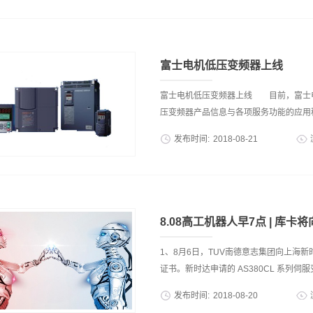
大可达105（含）机座为意大利进口铝合
制策略可以大致根据控制量分三种：1.位
技”美誉和博览会大会金奖
速度来做闭环控制。3.加速度环，就是
就认为成了位置环。这三种控制策略都能
环不仅可以控制位置还能实现步进电机的
富士电机低压变频器上线
伺服步进电机的频响也有了确定的控制，
加速度达到预定位置，而速度环和加速度
富士电机低压变频器上线 目前，富士
说高精度的定位控制不光要用位置环还要
压变频器产品信息与各项服务功能的应用程
卡控制步进电机这个很正常啊，想判断是
发布时间:
2018
-
08
-
21
以在线咨询我司查找自己所需的产品。
中心，资料下载和联系我们5个大板块组成
型号说明，技术规格，外形尺寸，标准接
款机型的3D展示图，用户可以更全面的查
8.08高工机器人早7点 | 库
通用机械等涵盖各个行业的应用富士电机
找到相关的低压变频器产品作为自己购买
1、8月6日，TUV南德意志集团向上海
的功能页面，用户只需要点击首页的适用
证书。新时达申请的 AS380CL 系列伺服变频器满
动筛选出来适用的富士电机低压变频器产
发布时间:
2018
-
08
-
20
查看产品信息和查找记录。 4.资料下