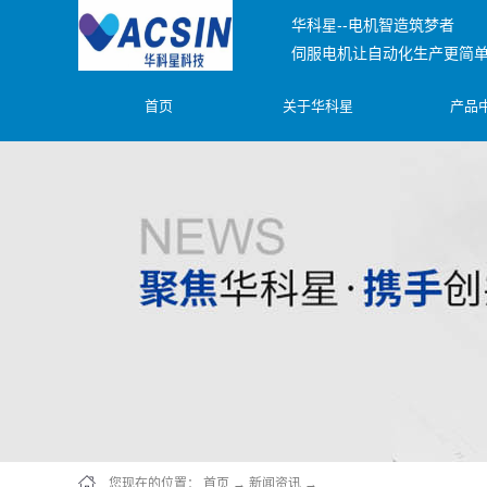
华科星--电机智造筑梦者
伺服电机让自动化生产更简
首页
关于华科星
产品
您现在的位置：
首页
→
新闻资讯
→