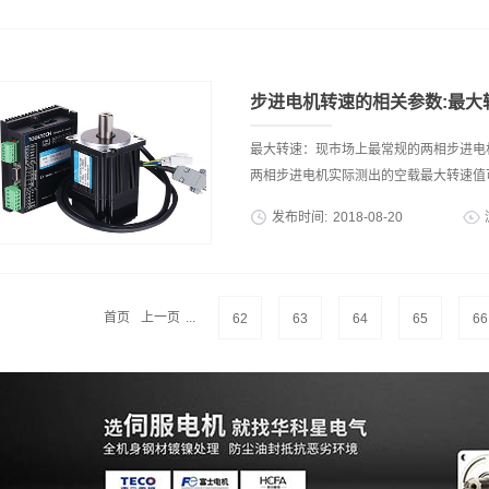
压...
EC 62061, ISO 13849, IEC 6180
等级。2、水下综合解决方案商“潜水侠”
子信息产业集团旗下的零度资本，资金主
等。3、业内人士称，富士康电子计划缩减
步进电机转速的相关参数:最大
工厂的计划，主要原因包括：10.5代线的
适用可能会影响全球显示器行业，削弱利润。4
最大转速：现市场上最常规的两相步进电机
的A轮融资，由谷歌的人工智能风投基金Gradie
两相步进电机实际测出的空载最大转速值可以达
为止总计融资1760亿美元。5、据波士顿动
发布时间:
2018
-
08
-
20
足机器狗SpotMini将于明年推出。到今
将以每年约1000个的速度开始生产。6
其实最高转速只是一个参考值，实际选型
步阶段，企业亏损是常态。不过，这也是几
随着转速的升高下降很快，转速高到一定
（每200个脉冲转一圈）提高时钟频率
首页
上一页
...
62
63
64
65
66
堵转，在实际应用中，需结合电机的转矩
用中，考虑到用户使用机械减速装置带负
被选择在每分钟几十转，此时电机供力大
匹配行星减速机来调节电机的转速与力矩
空载转速的计算公式为：空载转速（转/分）=6
实际值以电机实际空载实验数据为准。 步