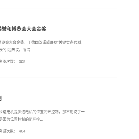
。 外资工控企业由于研发、生产很多仍在海外， 且供
十！我司还可维修东元伺服电机，东元伺服驱动器，
， 而本土企业对客户需求响应时间较短， 能满足客户
产品资料也可向我司索取！东元JSDG2通讯上可支
，兼可补齐过往东元伺服驱动器缺乏之机种。东元伺服电机
2系列
美誉和博览会大会金奖
博览会大会金奖，于德国汉诺威展以“关键卖点强烈，
引起热议。所谓...
浏览次数：
305
重点在于“新”的运用：使用微机电感应器；有交换技术功能
不同的人在不同的地点可以去看不同的网关数据。
量测、分析、诊断三合一；不需拉线、10分钟完成；
断检查工作报告。东元伺服电机东元伺服电机、伺服
制
元伺服电机、伺服驱动系统★全新薄型化简约外观设计
的编码器★CANopen/EtherCAT高速总线通讯
步进电机是步进电机的位置闭环控制，那不用说了一
級★內建多种应用功能 (龙门同动/电子凸轮/全闭回路)双
因为位置控制的闭环控...
-15kW双曲面齿轮减速机系列★轻量化，不生锈★高散
浏览次数：
404
于50%，可自锁★意大利原装进口零件，高品质★最