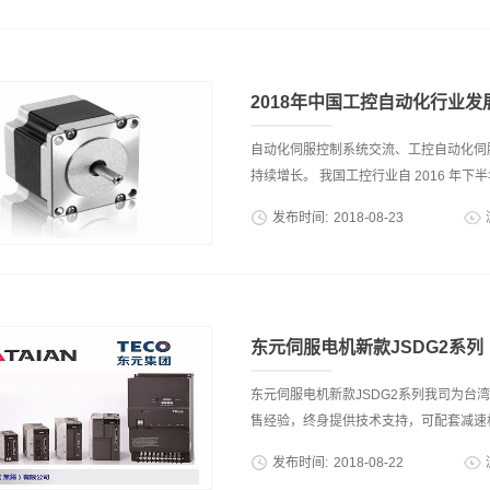
服系统的灵敏性愈高，快速响应性能愈好
电机特性：中大力德无刷直流减速电机
求机器人的伺服电机的起动转矩大，转动
信号的变化，电机的转速能连续变化，有时
2018年中国工控自动化行业发
自动化伺服控制系统交流、工控自动化伺
持续增长。 我国工控行业自 2016 年下半年起
发布时间:
2018
-
08
-
23
国工业自动化伺服电机行业市场规模增长接近 1
亿， 行业规模突破 2011 年的高点，年
中游周期复苏和产业升级带动结构性复苏的叠
订单也保持较快增速。而从宏观数据来看， 20
东元伺服电机新款JSDG2系列
亿，同比增长 7.5%， 2018 年 4 月
线之上，制造业呈现稳中有升的发展态势，
东元伺服电机新款JSDG2系列我司为台
动2018年工控行业需求。本土品牌通过
售经验，终身提供技术支持，可配套减速机
化伺服电机高端市场被外资企业如西门子、
发布时间:
2018
-
08
-
22
高性价比的产品，在以中小型客户为主的