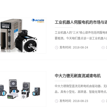
工业机器人伺服电机的市场与
工业机器人的“三大”核心部件包括伺服
要瓶颈。今天咱们重点谈一谈工业机器人的
发布时间:
2018
-
08
-
24
口替代。电动伺服驱动系统是工业机器人
矩和力，直接或间接地驱动机器人本体，
机以及伺服驱动器组成。除了可以进行速
稳定的位置控制。 伺服电机是指在伺服
中大力德无刷直流减速电机
接变速装置，它将电压信号转化为转矩和
常准确，是工业机器人的动力系统以及机器
中大力德微型直流无刷电机由驱动器、无
节”处，机器人的关节驱动离不开伺服系
品，具有小型化、高转速、智能化等特点。
的伺服电机的数量就越多。 工业机器人
发布时间:
2018
-
08
-
23
机器人中得到了广泛应用。工业机器人对