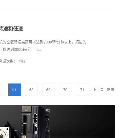
0-5-2 等一系列标准的严格要求并达到 SIL3 PLe CAT.3 安全
于今年4月获得千万元级天使轮融资，投资方为中国电
要用于伺服电机产品研发、供应链建设和团队扩张
公司原定在威斯康辛州建造一个10.5代线的液晶面板
转速和低速
总投资太过巨大，并且中国的10.5代线的新产能一旦
、人工智能公司Test.ai刚刚完成了1100万美元
的空载转速最高可以达到2000转/分钟以上，拓达的
nt Ventures领投，Test.ai创办于2015年，迄今
到3000转/分。而...
力公司的创始人Marc Raibert称，公司的笨拙的四
浏览次数：
443
年年底，将与制造商合作建造100个；到2019年中期，
、人民日报称，人工智能伺服电机自动化产业还处于起
应用中不会以此类参数为参考，因为步进电机的转矩
乎所有处于产业生命周期起步阶段...
程度时力矩几乎为零。步进电机在整步无细分情况下
，人们往往发现电机在远未达到空载最高速度时即发生
67
...
下一页
尾页
68
69
70
71
，负载等参数实际考虑。 低速：在步进电机的实际应
载，要使电机提供足够的力矩，电机的常态速度常常
、效率高、噪音低，有些对力矩有更高要求的情况会
，降低电机转速的同时提高力矩。深圳步进电机最高
0 乘以 时钟频率 / 200乘以 细分数 (M是细分数）
进电机转速的相关参数:最大转速和低速