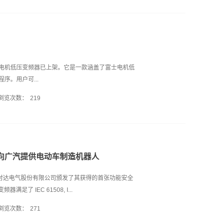
金箱体，可终身免维护东元伺服电机集团获“台湾黑科
置环，就是用位移量来做闭环控制。2.速度环，就是用
用加速度来做闭环控制。所以题主说位置闭环控制，我
实现拓达步进电机的定位控制。但是速度环和加速度
速度和加速度的控制；而且速度环和加速度环对拓达
因为位置环不能精确控制伺服步进电机以何种速度和
环可以。所以要根据需求选择闭环控制策略。一般来
电机低压变频器已上架。它是一款涵盖了富士电机低
合并使用速度环和加速度环来控制。至于你用运动板
序。用户可...
什么控制策略的话，得看控制板卡里的算法啊。
浏览次数：
219
 富士电机低压变频器由产品中心，行业案例，选型
。 1.产品中心 富士电机低压变频器从功能特点，
线图等详细介绍低压变频器全系列产品。另外，有各
看产品的各个细节。 2.行业案例 暖通，风机水泵,
卡将向广汽提供电动车制造机器人
低压变频器产品的成功案例。用户可以通过行业案例
的参考。 3.选型中心 选型中心是具有选择产品型号
新时达电气股份有限公司颁发了其获得的首张功能安全
负载，适用电机，最高环境温度等选项，程序便能自
足了 IEC 61508, I...
品。用户还能将选出来的产品添加到结果页面，方便
浏览次数：
271
载 涵盖各系列产品的样本等资料下载端口，将每一款低