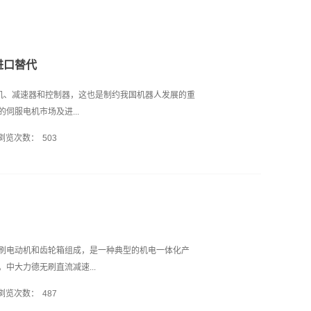
进口替代
电机、减速器和控制器，这也是制约我国机器人发展的重
伺服电机市场及进...
浏览次数：
503
的必不可少的关键零部件，是利用各种电机产生的力
以获得机器人的各种运动的执行机构，通常由伺服电
度与转矩控制外，伺服系统还可以进行精确、快速、
系统中控制机械元件运转的发动机，是一种补充马达间
转速，以驱动控制对象，可使控制速度、位臵精度非
人运动的“心脏”。 伺服电机一般安装在机器人的“关
刷电动机和齿轮箱组成，是一种典型的机电一体化产
统，关节越多，机器人的柔性和精准度越高，所要使用
中大力德无刷直流减速...
对关节驱动电机的要求非常严格，交流伺服电机在工业
浏览次数：
487
伺服电机的严格要求体现在： 1、快速响应性，电伺