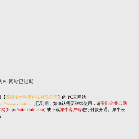
的PC网站
已过期！
司
【
深圳市华科星科技有限公司
】的
PC云网站
tp://www.vacsin.cn
)已到期，如确认需要继续使用，请
登陆企业云网
(https://site.xiniu.com)
或下载
犀牛客户端
进行付款开通。犀牛云
站