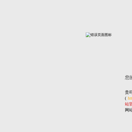
您
贵
(
ht
站官网
网