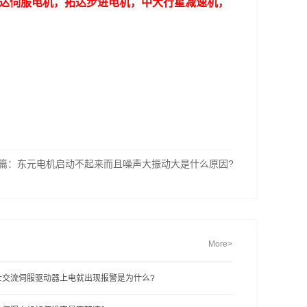
达伺服电机，拓达步进电机，中大行星减速机，
篇：
东元电机启动不起来而且噪声大振动大是什么原因?
More>
士交流伺服驱动器上电就出现报警是为什么?