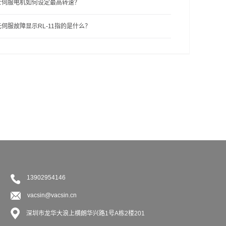
士伺服电机如何设定最高转速？
伺服故障显示RL-11指的是什么？
13902954146
vacsin@vacsin.cn
深圳市龙华大浪上横朗华兴路1号A栋2楼201