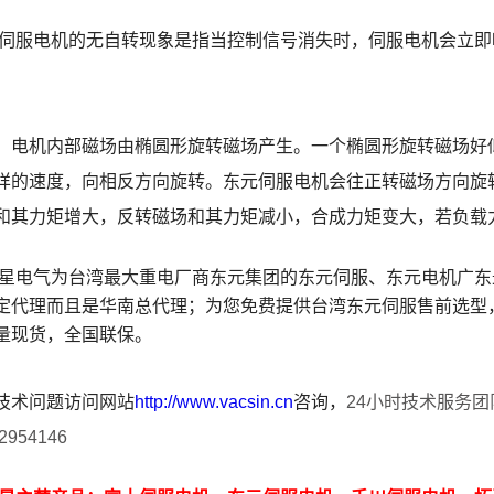
伺服电机的无自转现象是指当控制信号消失时，伺服电机会立即
，电机内部磁场由椭圆形旋转磁场产生。一个椭圆形旋转磁场好
样的速度，向相反方向旋转。东元伺服电机会往正转磁场方向旋
和其力矩增大，反转磁场和其力矩减小，合成力矩变大，若负载
星电气为台湾最大重电厂商东元集团的
东元伺服
、东元电机广东
定代理而且是华南总代理；为您免费提供台湾东元伺服售前选型
量现货，全国联保。
技术问题访问网站
http://www.vacsin.cn
咨询，
24小时技术服务
2954146