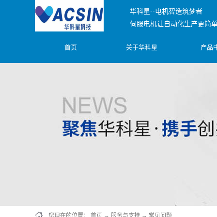
华科星--电机智造筑梦者
伺服电机让自动化生产更简
首页
关于华科星
产品
您现在的位置：
首页
→
服务与支持
→
常见问题