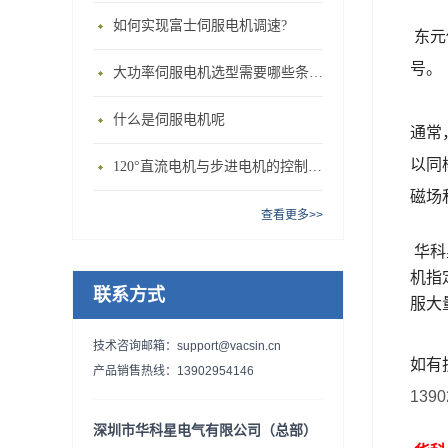
如何实现富士伺服电机调速?
东元
号。
大功率伺服电机选型需要哪些条件？
什么是伺服电机呢
通常
以同
120°直流电机与步进电机的控制方式有什么不同?
磁场
查看更多>>
华科
机
指
联系方式
服大
技术咨询邮箱：support@vacsin.cn
如有
产品销售热线：13902954146
1390
深圳市华科星电气有限公司（总部）