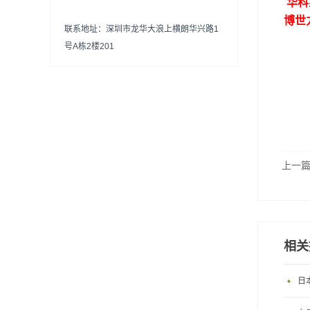
华科
博世
联系地址：深圳市龙华大浪上横朗华兴路1
号A栋2楼201
上一
相关
日