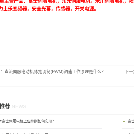
星主营产品：富士伺服电机，
东元伺服电机
，
禾川伺服电机，拓
力士乐变频器，安全光幕，传感器，开关电源。
篇：
直流伺服电动机脉宽调制(PWM)调速工作原理是什么？
下一
推荐
NEWS
本富士伺服电机上位控制如何实现？
富