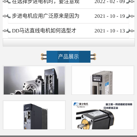
在选择步进电机时，要注意观
2022
-
02
-
09
察这些要素
步进电机应用广泛原来是因为
2021
-
10
-
19
这个优点！
DD马达直线电机如何选型才
2021
-
10
-
13
不会被忽悠?
产品展示