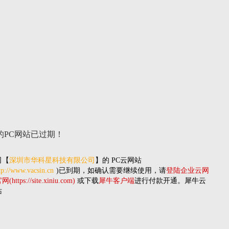
的PC网站
已过期！
司
【
深圳市华科星科技有限公司
】的
PC云网站
tp://www.vacsin.cn
)已到期，如确认需要继续使用，请
登陆企业云网
(https://site.xiniu.com)
或下载
犀牛客户端
进行付款开通。犀牛云
站