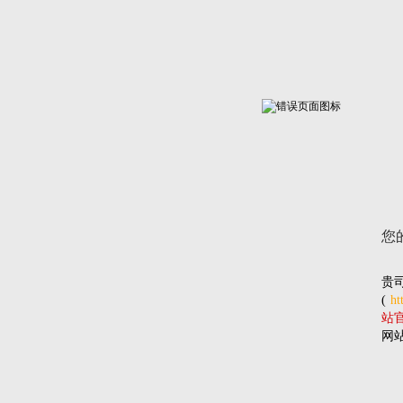
您
贵
(
ht
站官网
网