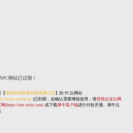
的PC网站
已过期！
司
【
深圳市华科星科技有限公司
】的
PC云网站
tp://www.vacsin.cn
)已到期，如确认需要继续使用，请
登陆企业云网
(https://site.xiniu.com)
或下载
犀牛客户端
进行付款开通。犀牛云
站