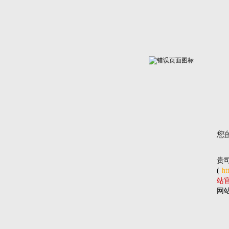
您
贵
(
ht
站官网
网