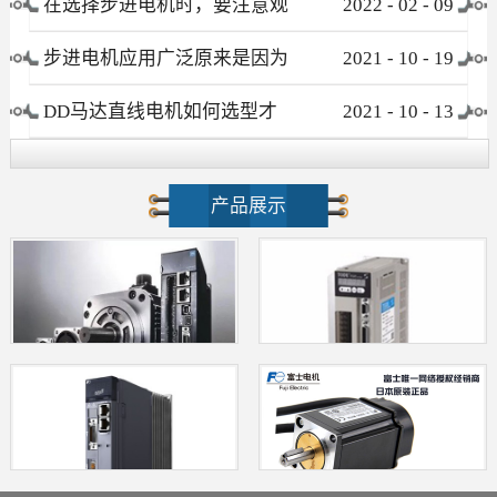
在选择步进电机时，要注意观
2022
-
02
-
09
察这些要素
步进电机应用广泛原来是因为
2021
-
10
-
19
这个优点！
DD马达直线电机如何选型才
2021
-
10
-
13
不会被忽悠?
产品展示