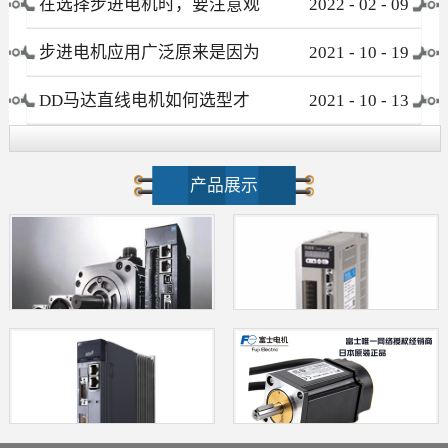
在选择步进电机时，要注意观
2022
-
02
-
09
察这些要素
步进电机应用广泛原来是因为
2021
-
10
-
19
这个优点！
DD马达直线电机如何选型才
2021
-
10
-
13
不会被忽悠?
产品展示