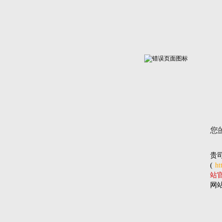
您
贵
(
ht
站官网
网