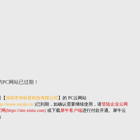
的PC网站
已过期！
司
【
深圳市华科星科技有限公司
】的
PC云网站
tp://www.vacsin.cn
)已到期，如确认需要继续使用，请
登陆企业云网
(https://site.xiniu.com)
或下载
犀牛客户端
进行付款开通。犀牛云
站