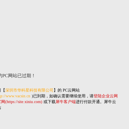
的PC网站
已过期！
司
【
深圳市华科星科技有限公司
】的
PC云网站
tp://www.vacsin.cn
)已到期，如确认需要继续使用，请
登陆企业云网
(https://site.xiniu.com)
或下载
犀牛客户端
进行付款开通。犀牛云
站