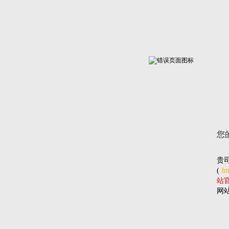
您
贵
(
ht
站官网
网