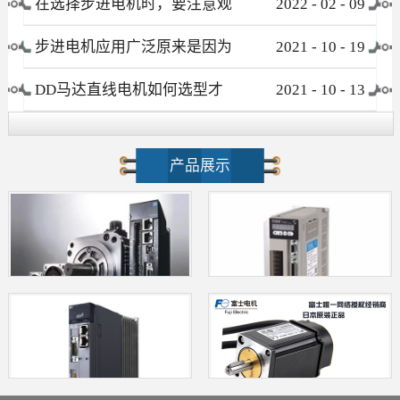
在选择步进电机时，要注意观
2022
-
02
-
09
察这些要素
步进电机应用广泛原来是因为
2021
-
10
-
19
这个优点！
DD马达直线电机如何选型才
2021
-
10
-
13
不会被忽悠?
产品展示