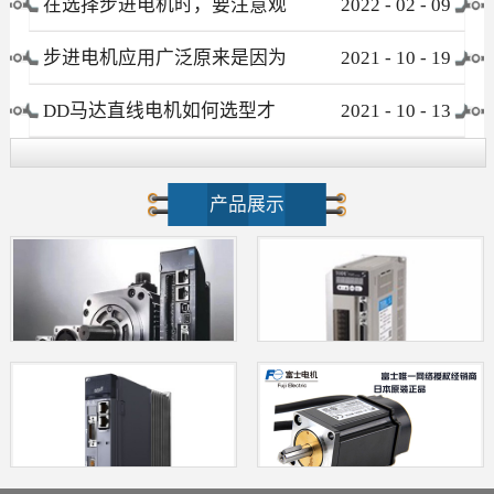
在选择步进电机时，要注意观
2022
-
02
-
09
察这些要素
步进电机应用广泛原来是因为
2021
-
10
-
19
这个优点！
DD马达直线电机如何选型才
2021
-
10
-
13
不会被忽悠?
产品展示