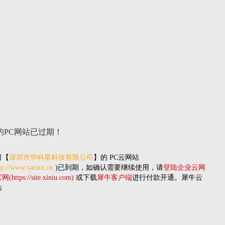
的PC网站
已过期！
司
【
深圳市华科星科技有限公司
】的
PC云网站
tp://www.vacsin.cn
)已到期，如确认需要继续使用，请
登陆企业云网
(https://site.xiniu.com)
或下载
犀牛客户端
进行付款开通。犀牛云
站