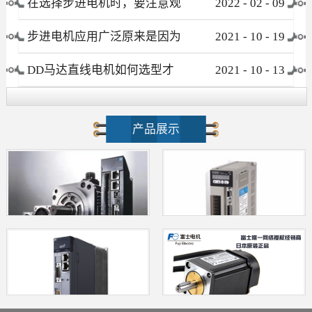
在选择步进电机时，要注意观
2022
-
02
-
09
察这些要素
步进电机应用广泛原来是因为
2021
-
10
-
19
这个优点！
DD马达直线电机如何选型才
2021
-
10
-
13
不会被忽悠?
产品展示