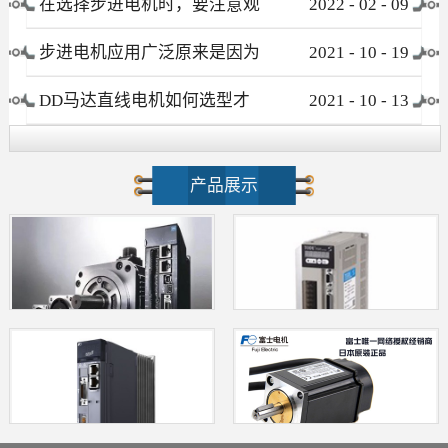
在选择步进电机时，要注意观
2022
-
02
-
09
察这些要素
步进电机应用广泛原来是因为
2021
-
10
-
19
这个优点！
DD马达直线电机如何选型才
2021
-
10
-
13
不会被忽悠?
产品展示