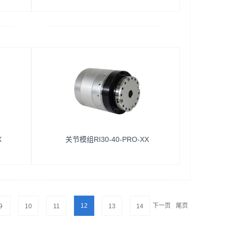
线客服！
X
关节模组RI30-40-PRO-XX
12
下一页
尾页
9
10
11
13
14