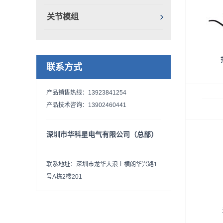
T
关节模组
S,T
步进
相混
出力
联系方式
合所
华科
产品销售热线：13923841254
产品技术咨询：13902460441
价
进电
深圳市华科星电气有限公司（总部）
TD
DE5
联系地址：深圳市龙华大浪上横朗华兴路1
定、噪
号A栋2楼201
高等特
机械。
货源丰