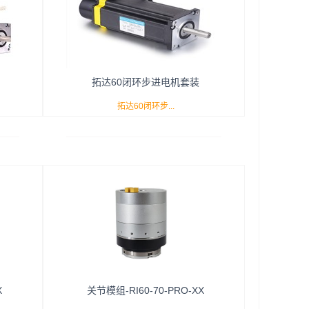
、发热较
TDA345-S、TDA370-S。深圳市华科星电
需要精确
气有限公司总代理，正品保证，特价优惠。
电气有限
，销售热
拓达60闭环步进电机套装
拓达60闭环步...
8A、
进电机套装的型号有：TDE223-S8A、
230-
TDE225-S8A、TDE228-S8A、TDE232-
动器，有
S8A；适配DE5080-A闭环步进驱动器，有
较低、
着运行稳定、噪音低、出力大、发热较低、
确定位
定位精度高等特点，适合所有需要精确定位
限公司
的自动化机械。深圳市华科星电气有限公司
X
关节模组-RI60-70-PRO-XX
咨询在
总代理，货源丰厚，特价优惠。欢迎咨询在