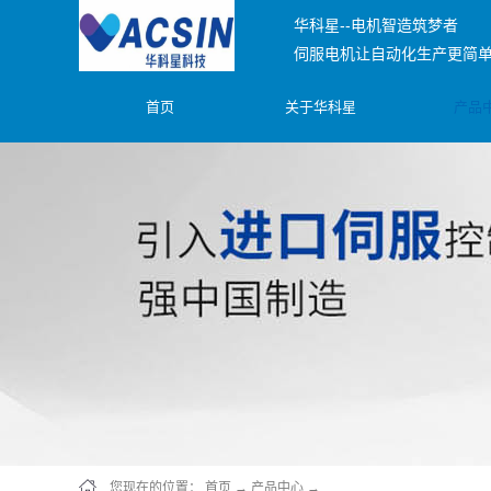
华科星--电机智造筑梦者
伺服电机让自动化生产更简
首页
关于华科星
产品
您现在的位置：
首页
→
产品中心
→