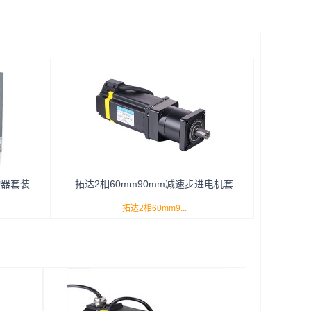
动器套装
拓达2相60mm90mm减速步进电机套
拓达2相60mm9...
装
0-
0mm减速步进电机套装的型号有TDA209-
500-S。
S、TDA214-S、TDA221-S、TDA325-S、