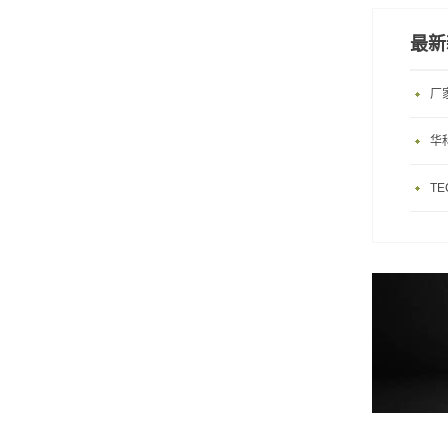
最新
厂
华
T