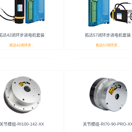
DB480-S,TDB4130-S,TDB4160-
有着运行稳定、噪音低、出力大
DB4260-S,TDB4210-S,TDB4250-S。
低、定位精度高等特点，适合所有
驱动器适配电机110mm及以下二相三
定位的自动化机械。深圳市华科星
合式步进电机，它运行稳定、噪音低、
公司总代理，正品保证，特价优惠
拓达42闭环步进电机套装
拓达57闭环步进电机套装
大、发热较低、定位精度高等特点，适
线：13602631692！
有需要精确定位的自动化机械。深圳市
拓达42闭环步...
拓达57闭环步...
星电气有限公司总代理，正品保证，特
优惠，销售热线：13602631692！
机套装的型号有：TDE104-S5A、
进电机套装的型号有：TDE210-S
E108-S5A、TDE109-S5A；适配
TDE218-S8A、TDE224-S8A、TDE
080-A闭环步进驱动器，有着运行稳
S8A；适配DE5080-A闭环步进驱
音低、出力大、发热较低、定位精度
着运行稳定、噪音低、出力大、发热
点，适合所有需要精确定位的自动化
定位精度高等特点，适合所有需要精
深圳市华科星电气有限公司总代理，
的自动化机械。深圳市华科星电气有
关节模组-RI100-142-XX
关节模组-RI70-90-PRO-X
厚，特价优惠。欢迎咨询在线客服！
总代理，货源丰厚，特价优惠。欢迎