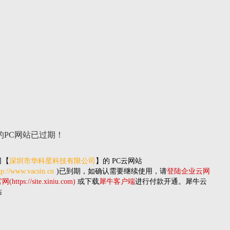
的PC网站
已过期！
司
【
深圳市华科星科技有限公司
】的
PC云网站
tp://www.vacsin.cn
)已到期，如确认需要继续使用，请
登陆企业云网
(https://site.xiniu.com)
或下载
犀牛客户端
进行付款开通。犀牛云
站