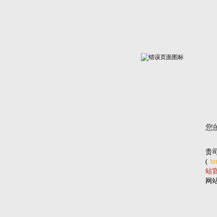
您
贵
(
ht
站官网
网