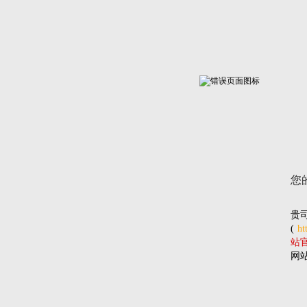
您
贵
(
ht
站官网
网