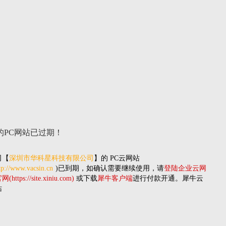
的PC网站
已过期！
司
【
深圳市华科星科技有限公司
】的
PC云网站
tp://www.vacsin.cn
)已到期，如确认需要继续使用，请
登陆企业云网
(https://site.xiniu.com)
或下载
犀牛客户端
进行付款开通。犀牛云
站